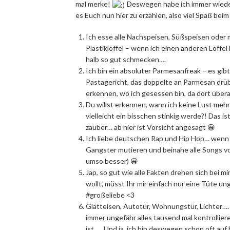
mal merke!
Deswegen habe ich immer wieder 
es Euch nun hier zu erzählen, also viel Spaß bei
Ich esse alle Nachspeisen, Süßspeisen oder m
Plastiklöffel – wenn ich einen anderen Löff
halb so gut schmecken….
Ich bin ein absoluter Parmesanfreak – es gibt
Pastagericht, das doppelte an Parmesan dr
erkennen, wo ich gesessen bin, da dort übera
Du willst erkennen, wann ich keine Lust mehr
vielleicht ein bisschen stinkig werde?! Das 
zauber… ab hier ist Vorsicht angesagt 😀
Ich liebe deutschen Rap und Hip Hop… wenn ich
Gangster mutieren und beinahe alle Songs vo
umso besser) 😀
Jap, so gut wie alle Fakten drehen sich bei m
wollt, müsst Ihr mir einfach nur eine Tüte u
#großeliebe <3
Glätteisen, Autotür, Wohnungstür, Lichter….
immer ungefähr alles tausend mal kontrollier
ist …. Und ja, ich bin deswegen schon oft au