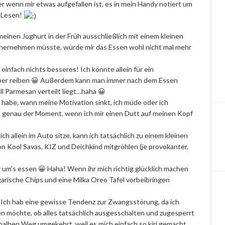
wenn mir etwas aufgefallen ist, es in mein Handy notiert um
m Lesen!
einen Joghurt in der Früh ausschließlich mit einem kleinen
el hernehmen müsste, würde mir das Essen wohl nicht mal mehr
 einfach nichts besseres! Ich könnte allein für ein
über reiben 😀 Außerdem kann man immer nach dem Essen
ll Parmesan verteilt liegt…haha 😀
 habe, wann meine Motivation sinkt, ich müde oder ich
ist genau der Moment, wenn ich mir einen Dutt auf meinen Kopf
 allein im Auto sitze, kann ich tatsächlich zu einem kleinen
n Kool Savas, KIZ und Deichkind mitgröhlen (je provokanter,
ir um’s essen 😀 Haha! Wenn ihr mich richtig glücklich machen
ngarische Chips und eine Milka Oreo Tafel vorbeibringen
 Ich hab eine gewisse Tendenz zur Zwangsstörung, da ich
en möchte, ob alles tatsächlich ausgesschalten und zugesperrt
f halben Weg umgekehrt, weil es mich einfach so kiri gemacht