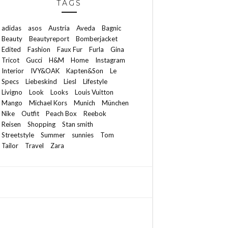
TAGS
adidas
asos
Austria
Aveda
Bagnic
Beauty
Beautyreport
Bomberjacket
Edited
Fashion
Faux Fur
Furla
Gina
Tricot
Gucci
H&M
Home
Instagram
Interior
IVY&OAK
Kapten&Son
Le
Specs
Liebeskind
Liesl
Lifestyle
Livigno
Look
Looks
Louis Vuitton
Mango
Michael Kors
Munich
München
Nike
Outfit
Peach Box
Reebok
Reisen
Shopping
Stan smith
Streetstyle
Summer
sunnies
Tom
Tailor
Travel
Zara