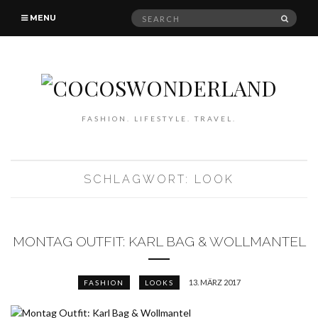
Search
SEAR
MENU
for:
FASHION. LIFESTYLE. TRAVEL.
SCHLAGWORT: LOOK
MONTAG OUTFIT: KARL BAG & WOLLMANTEL
13. MÄRZ 2017
FASHION
LOOKS