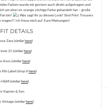
beiden Farben wurde mir gestern auch direkt aufgetragen und
ich um eine rot-orange stichige Farbe gehandelt hat – große
 Fan bin!
Was sagt ihr zu diesem Look? Sind Print Trousers
h tragen?! Ich freue mich auf Eure Meinungen!
FIT DETAILS
ose Zara (similar
here
)
ever 21 (similar
here
)
e Asos (similar
here
)
fith Label (shop it
here
)
e H&M (similar
here
)
hr Kapten & Son
 Vintage (similar
here
)