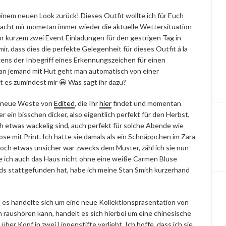
 einem neuen Look zurück! Dieses Outfit wollte ich für Euch
 macht mir mometan immer wieder die aktuelle Wettersituation
or kurzem zwei Event Einladungen für den gestrigen Tag in
ir, dass dies die perfekte Gelegenheit für dieses Outfit á la
ens der Inbegriff eines Erkennungszeichen für einen
man jemand mit Hut geht man automatisch von einer
 es zumindest mir 😀 Was sagt ihr dazu?
e neue Weste von
Edited
, die Ihr
hier
findet und momentan
er ein bisschen dicker, also eigentlich perfekt für den Herbst,
etwas wackelig sind, auch perfekt für solche Abende wie
e mit Print. Ich hatte sie damals als ein Schnäppchen im Zara
och etwas unsicher war zwecks dem Muster, zähl ich sie nun
te ich auch das Haus nicht ohne eine weiße Carmen Bluse
ds stattgefunden hat, habe ich meine Stan Smith kurzerhand
s handelte sich um eine neue Kollektionspräsentation von
 raushören kann, handelt es sich hierbei um eine chinesische
ber Kopf in zwei Lippenstifte verliebt. Ich hoffe, dass ich sie