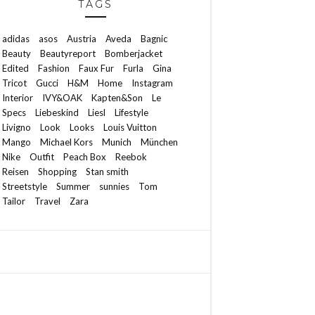
TAGS
adidas
asos
Austria
Aveda
Bagnic
Beauty
Beautyreport
Bomberjacket
Edited
Fashion
Faux Fur
Furla
Gina
Tricot
Gucci
H&M
Home
Instagram
Interior
IVY&OAK
Kapten&Son
Le
Specs
Liebeskind
Liesl
Lifestyle
Livigno
Look
Looks
Louis Vuitton
Mango
Michael Kors
Munich
München
Nike
Outfit
Peach Box
Reebok
Reisen
Shopping
Stan smith
Streetstyle
Summer
sunnies
Tom
Tailor
Travel
Zara