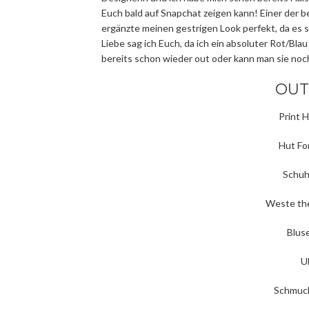
Euch bald auf Snapchat zeigen kann! Einer der 
ergänzte meinen gestrigen Look perfekt, da es s
Liebe sag ich Euch, da ich ein absoluter Rot/Blau
bereits schon wieder out oder kann man sie noc
OUT
Print H
Hut For
Schuh
Weste the 
Blus
U
Schmuck