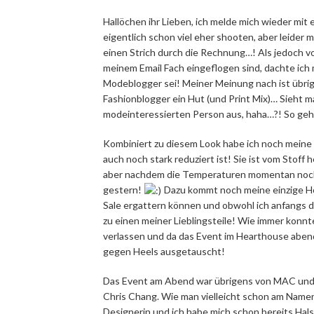
Hallöchen ihr Lieben, ich melde mich wieder mit
eigentlich schon viel eher shooten, aber leider
einen Strich durch die Rechnung…! Als jedoch v
meinem Email Fach eingeflogen sind, dachte ich m
Modeblogger sei! Meiner Meinung nach ist übrig
Fashionblogger ein Hut (und Print Mix)… Sieht 
modeinteressierten Person aus, haha…?! So geht
Kombiniert zu diesem Look habe ich noch mein
auch noch stark reduziert ist! Sie ist vom Stoff h
aber nachdem die Temperaturen momentan noch 
gestern!
Dazu kommt noch meine einzige Hos
Sale ergattern können und obwohl ich anfangs d
zu einen meiner Lieblingsteile! Wie immer konn
verlassen und da das Event im Hearthouse aben
gegen Heels ausgetauscht!
Das Event am Abend war übrigens von MAC und e
Chris Chang. Wie man vielleicht schon am Namen
Designerin und ich habe mich schon bereits Hals ü