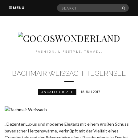
Search
SEAR
MENU
for:
FASHION. LIFESTYLE. TRAVEL.
BACHMAIR WEISSACH, TEGERNSEE
18. JULI 2017
UNCATEGORIZED
,,Dezenter Luxus und moderne Eleganz mit einem großen Schuss
bayerischer Herzenswärme, verknüpft mit der Vielfalt eines
Grandhotels und der Privatsphäre eines Boutiquehotels: Das ist