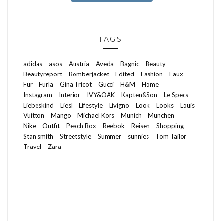
TAGS
adidas
asos
Austria
Aveda
Bagnic
Beauty
Beautyreport
Bomberjacket
Edited
Fashion
Faux
Fur
Furla
Gina Tricot
Gucci
H&M
Home
Instagram
Interior
IVY&OAK
Kapten&Son
Le Specs
Liebeskind
Liesl
Lifestyle
Livigno
Look
Looks
Louis
Vuitton
Mango
Michael Kors
Munich
München
Nike
Outfit
Peach Box
Reebok
Reisen
Shopping
Stan smith
Streetstyle
Summer
sunnies
Tom Tailor
Travel
Zara
FASHION. LIFESTYLE. TRAVEL.
KONTAKT
IMPRESSUM