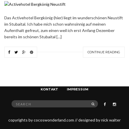
Das Activehotel Bergkönig (hier) liegt im wunderschönen Neustift
im Stubaital. Ich habe mich schon wahnsinnig auf meinen
Aufenthalt gefreut, zum einen weil ich erst Anfang Dezember
bereits im schönen Stubaital […]
CONTINUE READING
FASHION. LIFESTYLE. TRAVEL.
KONTAKT
IMPRESSUM
Search
SEARCH
for:
copyrights by cocoswonderland.com // designed by nick walter