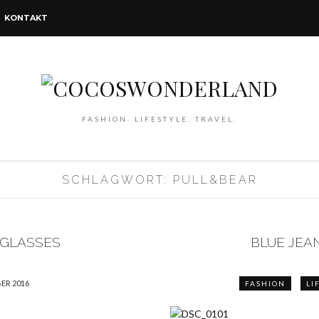
KONTAKT
FASHION. LIFESTYLE. TRAVEL.
SCHLAGWORT: PULL&BEAR
 GLASSES
BLUE JEA
ER 2016
FASHION
LI