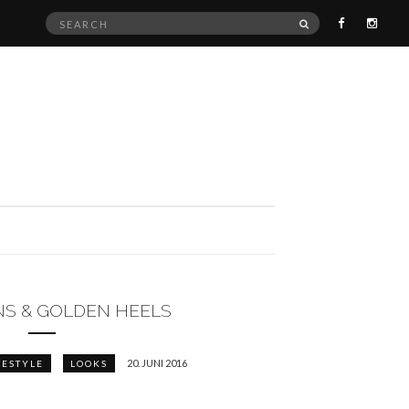
Search
SEARCH
for:
NS & GOLDEN HEELS
20. JUNI 2016
FESTYLE
LOOKS