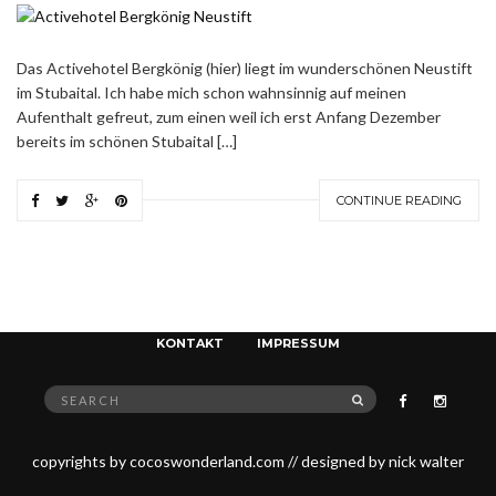
Das Activehotel Bergkönig (hier) liegt im wunderschönen Neustift
im Stubaital. Ich habe mich schon wahnsinnig auf meinen
Aufenthalt gefreut, zum einen weil ich erst Anfang Dezember
bereits im schönen Stubaital […]
CONTINUE READING
FASHION. LIFESTYLE. TRAVEL.
KONTAKT
IMPRESSUM
Search
SEARCH
for:
copyrights by cocoswonderland.com // designed by nick walter